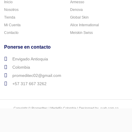
Inicio
Armesso
Nosotros
Denova
Tienda
Global Skin
Mi Cuenta
Alice International
Contacto
Meiskin Swiss
Ponerse en contacto
Envigado Antioquia
Colombia
promeditec02@gmail.com
+57 317 667 3262
Copyright © Promeditec | Medellín Colombia | Desingned by ruah.com.co