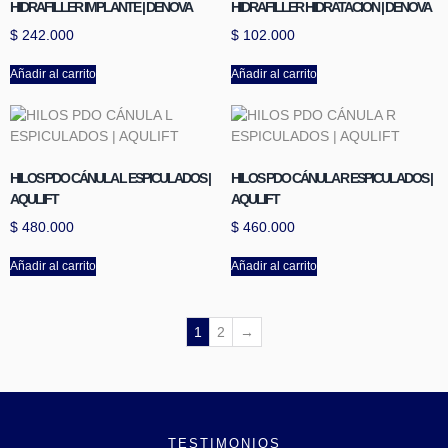
HIDRAFILLER IMPLANTE | DENOVA
HIDRAFILLER HIDRATACION | DENOVA
$
242.000
$
102.000
Añadir al carrito
Añadir al carrito
HILOS PDO CÁNULA L ESPICULADOS |
HILOS PDO CÁNULA R ESPICULADOS |
AQULIFT
AQULIFT
$
480.000
$
460.000
Añadir al carrito
Añadir al carrito
1
2
→
TESTIMONIOS