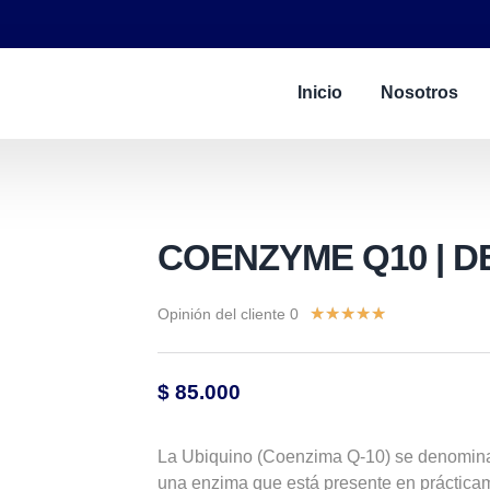
Inicio
Nosotros
COENZYME Q10 | 
★
★
★
★
★
Opinión del cliente 0
$
85.000
La Ubiquino (Coenzima Q-10) se denomina
una enzima que está presente en práctica