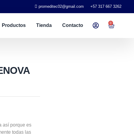
promeditec02@gmail.com
+57 317 667 3262
0
Productos
Tienda
Contacto
DENOVA
 así porque es
mente todas las