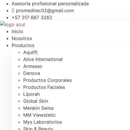
Saltar
Asesoría profesional personalizada
al
promeditec02@gmail.com
contenido
+57 317 667 3262
Inicio
Nosotros
Productos
Aqulift
Alice International
Armesso
Denova
Productos Corporales
Productos Faciales
Liporah
Global Skin
Meiskin Swiss
MM Viewstetic
Mys Laboratorios
Skin & Beauty