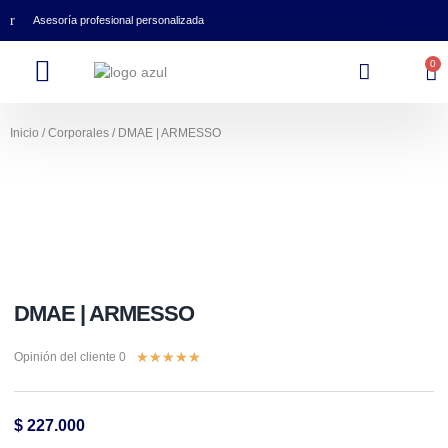
Asesoría profesional personalizada
0
Inicio
/
Corporales
/ DMAE | ARMESSO
DMAE | ARMESSO
★
★
★
★
★
Opinión del cliente 0
$
227.000