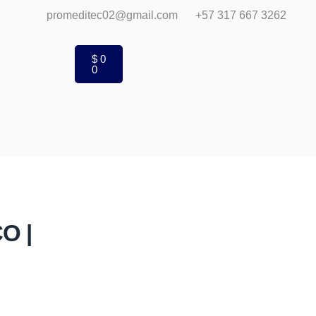
promeditec02@gmail.com
+57 317 667 3262
$
0
0
O |