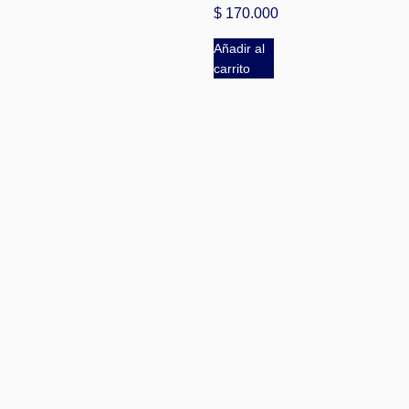
$
170.000
Añadir al
carrito