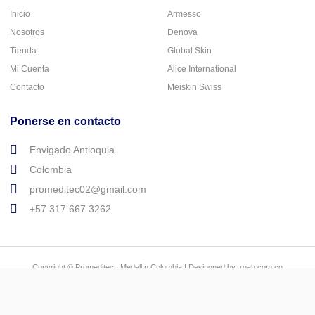
Inicio
Armesso
Nosotros
Denova
Tienda
Global Skin
Mi Cuenta
Alice International
Contacto
Meiskin Swiss
Ponerse en contacto
Envigado Antioquia
Colombia
promeditec02@gmail.com
+57 317 667 3262
Copyright © Promeditec | Medellín Colombia | Desingned by ruah.com.co