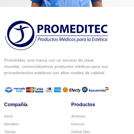
Promeditec una marca con un servicio de clase
mundial, comercializamos productos médicos para sus
procedimientos estéticos con altos niveles de calidad
Compañía
Productos
Inicio
Armesso
Nosotros
Denova
Tienda
Global Skin