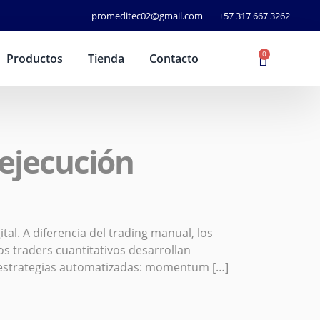
promeditec02@gmail.com
+57 317 667 3262
0
Productos
Tienda
Contacto
 ejecución
al. A diferencia del trading manual, los
s traders cuantitativos desarrollan
de estrategias automatizadas: momentum […]