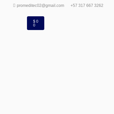
promeditec02@gmail.com
+57 317 667 3262
$
0
0