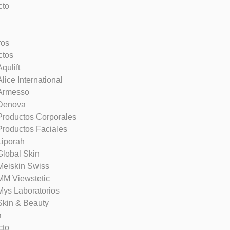
cto
ros
ctos
Aqulift
Alice International
Armesso
Denova
Productos Corporales
Productos Faciales
Liporah
Global Skin
Meiskin Swiss
MM Viewstetic
Mys Laboratorios
Skin & Beauty
a
cto