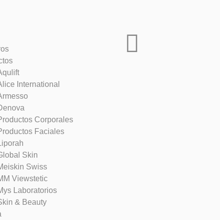
ros
ctos
Aqulift
Alice International
Armesso
Denova
Productos Corporales
Productos Faciales
Liporah
Global Skin
Meiskin Swiss
MM Viewstetic
Mys Laboratorios
Skin & Beauty
a