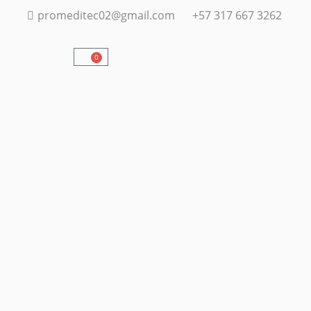
promeditec02@gmail.com
+57 317 667 3262
0