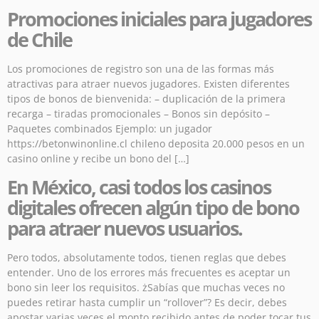
Promociones iniciales para jugadores
de Chile
Los promociones de registro son una de las formas más
atractivas para atraer nuevos jugadores. Existen diferentes
tipos de bonos de bienvenida: – duplicación de la primera
recarga – tiradas promocionales – Bonos sin depósito –
Paquetes combinados Ejemplo: un jugador
https://betonwinonline.cl chileno deposita 20.000 pesos en un
casino online y recibe un bono del […]
En México, casi todos los casinos
digitales ofrecen algún tipo de bono
para atraer nuevos usuarios.
Pero todos, absolutamente todos, tienen reglas que debes
entender. Uno de los errores más frecuentes es aceptar un
bono sin leer los requisitos. żSabías que muchas veces no
puedes retirar hasta cumplir un “rollover”? Es decir, debes
apostar varias veces el monto recibido antes de poder tocar tus