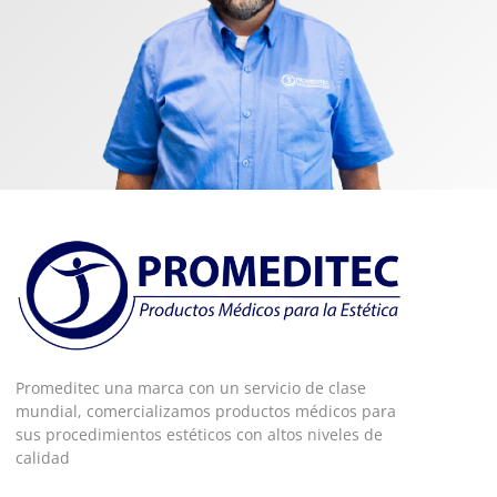
Promeditec una marca con un servicio de clase
mundial, comercializamos productos médicos para
sus procedimientos estéticos con altos niveles de
calidad