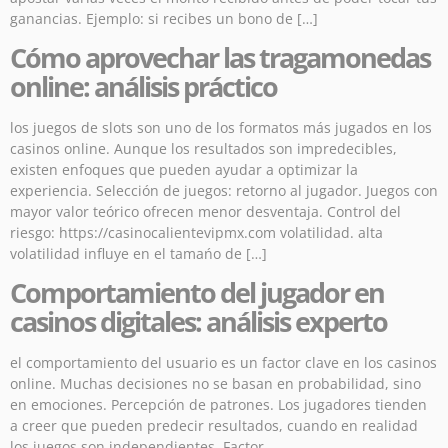
ganancias. Ejemplo: si recibes un bono de […]
Cómo aprovechar las tragamonedas
online: análisis práctico
los juegos de slots son uno de los formatos más jugados en los
casinos online. Aunque los resultados son impredecibles,
existen enfoques que pueden ayudar a optimizar la
experiencia. Selección de juegos: retorno al jugador. Juegos con
mayor valor teórico ofrecen menor desventaja. Control del
riesgo: https://casinocalientevipmx.com volatilidad. alta
volatilidad influye en el tamańo de […]
Comportamiento del jugador en
casinos digitales: análisis experto
el comportamiento del usuario es un factor clave en los casinos
online. Muchas decisiones no se basan en probabilidad, sino
en emociones. Percepción de patrones. Los jugadores tienden
a creer que pueden predecir resultados, cuando en realidad
los juegos son independientes. Factor