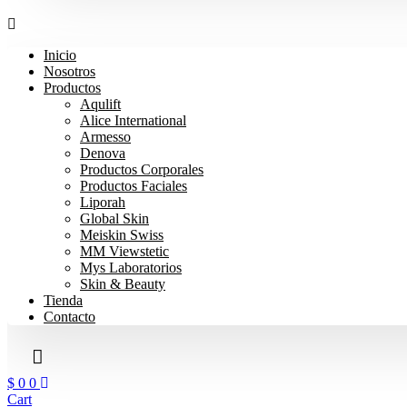
Inicio
Nosotros
Productos
Aqulift
Alice International
Armesso
Denova
Productos Corporales
Productos Faciales
Liporah
Global Skin
Meiskin Swiss
MM Viewstetic
Mys Laboratorios
Skin & Beauty
Tienda
Contacto
$
0
0
Cart