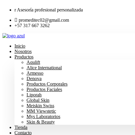
Saltar
Asesoría profesional personalizada
al
contenido
promeditec02@gmail.com
+57 317 667 3262
Inicio
Nosotros
Productos
Aqulift
Alice International
Armesso
Denova
Productos Corporales
Productos Faciales
Liporah
Global Skin
Meiskin Swiss
MM Viewstetic
Mys Laboratorios
Skin & Beauty
Tienda
Contacto