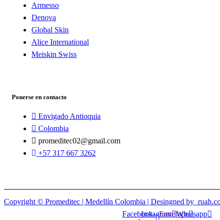
Armesso
Denova
Global Skin
Alice International
Meiskin Swiss
Ponerse en contacto
Envigado Antioquia
Colombia
promeditec02@gmail.com
+57 317 667 3262
Copyright © Promeditec | Medellín Colombia | Desingned by ruah.c
Facebook-
Instagram
Envelope
Whatsapp