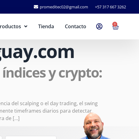
promeditec02@gmail.com
+57 317 667 3262
0
roductos
Tienda
Contacto
uguay.com
índices y crypto:
ia del scalping o el day trading, el swing
lmente timeframes diarios para detectar
ra de […]