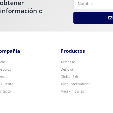
 obtener
 información o
ompañía
Productos
icio
Armesso
sotros
Denova
enda
Global Skin
 Cuenta
Alice International
ntacto
Meiskin Swiss