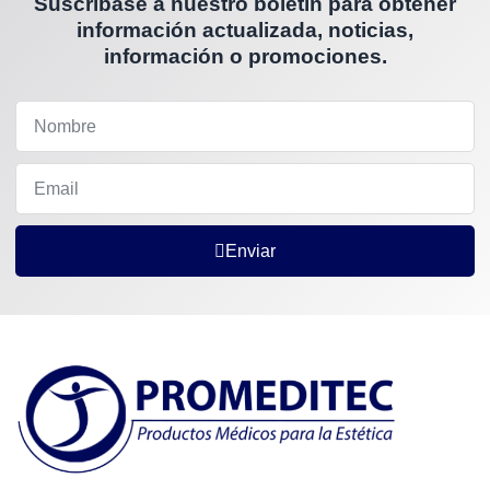
Suscríbase a nuestro boletín para obtener
información actualizada, noticias,
información o promociones.
Enviar