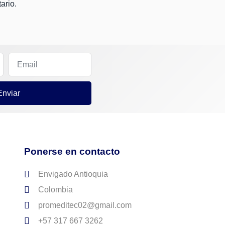
ario.
Enviar
Ponerse en contacto
Envigado Antioquia
Colombia
promeditec02@gmail.com
+57 317 667 3262