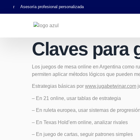
Asesoría profesional personalizada
Claves para g
Los juegos de mesa online en Argentina como rul
permiten aplicar métodos lógicos que pueden mej
Estrategias básicas por
www.jugabetwinar.com
j
– En 21 online, usar tablas de estrategia
– En ruleta europea, usar sistemas de progresió
– En Texas Hold’em online, analizar rivales
– En juego de cartas, seguir patrones simples