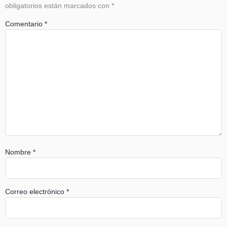
obligatorios están marcados con
*
Comentario
*
Nombre
*
Correo electrónico
*