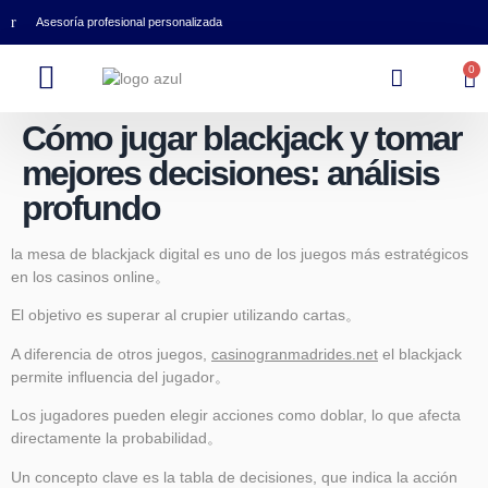
Asesoría profesional personalizada
0
Cómo jugar blackjack y tomar
mejores decisiones: análisis
profundo
la mesa de blackjack digital es uno de los juegos más estratégicos
en los casinos online。
El objetivo es superar al crupier utilizando cartas。
A diferencia de otros juegos,
casinogranmadrides.net
el blackjack
permite influencia del jugador。
Los jugadores pueden elegir acciones como doblar, lo que afecta
directamente la probabilidad。
Un concepto clave es la tabla de decisiones, que indica la acción