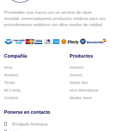
Promeditec una marca con un servicio de clase
mundial, comercializamos productos médicos para sus
procedimientos estéticos con altos niveles de calidad
Compañía
Productos
Inicio
Armesso
Nosotros
Denova
Tienda
Global Skin
Mi Cuenta
Alice International
Contacto
Meiskin Swiss
Ponerse en contacto
Envigado Antioquia