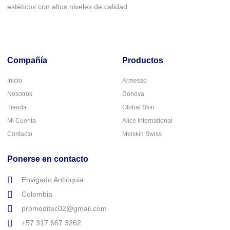
estéticos con altos niveles de calidad
Compañía
Productos
Inicio
Armesso
Nosotros
Denova
Tienda
Global Skin
Mi Cuenta
Alice International
Contacto
Meiskin Swiss
Ponerse en contacto
Envigado Antioquia
Colombia
promeditec02@gmail.com
+57 317 667 3262