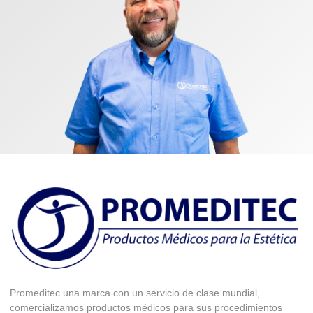
Promeditec una marca con un servicio de clase mundial,
comercializamos productos médicos para sus procedimientos