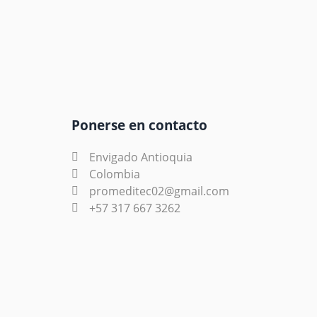
Ponerse en contacto
Envigado Antioquia
Colombia
promeditec02@gmail.com
+57 317 667 3262