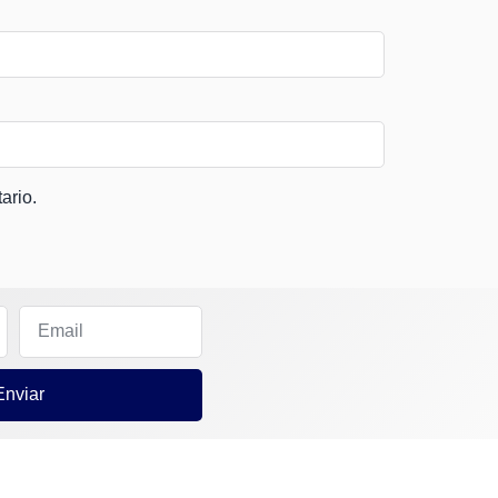
ario.
Enviar