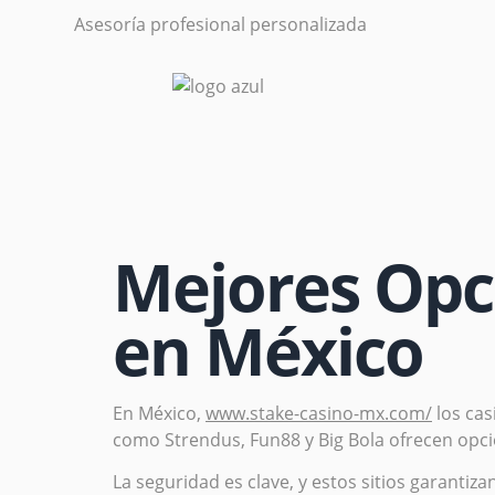
Asesoría profesional personalizada
Mejores Opc
en México
En México,
www.stake-casino-mx.com/
los cas
como Strendus, Fun88 y Big Bola ofrecen opcio
La seguridad es clave, y estos sitios garant