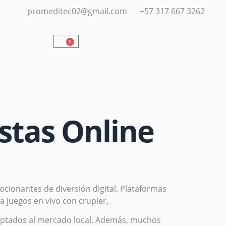
promeditec02@gmail.com
+57 317 667 3262
0
stas Online
cionantes de diversión digital. Plataformas
a juegos en vivo con crupier.
daptados al mercado local. Además, muchos