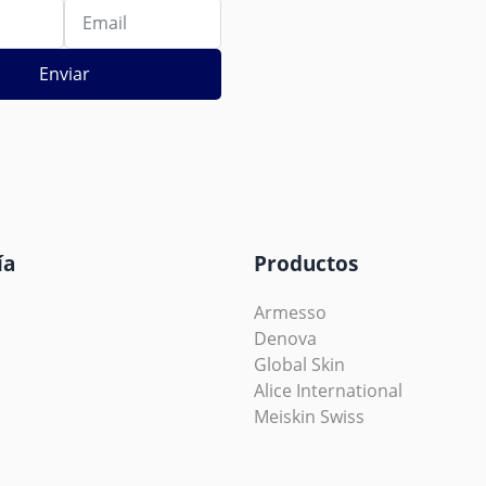
Enviar
ía
Productos
Armesso
Denova
Global Skin
Alice International
Meiskin Swiss