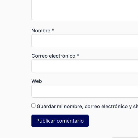
Nombre
*
Correo electrónico
*
Web
Guardar mi nombre, correo electrónico y s