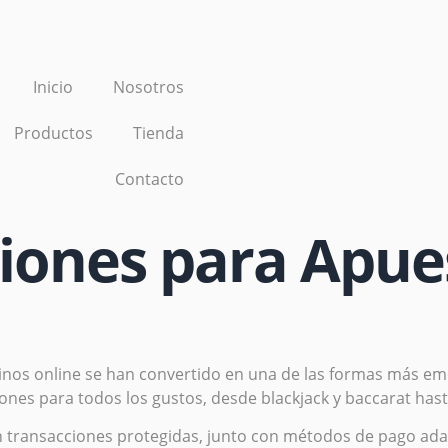
Inicio
Nosotros
Productos
Tienda
Contacto
iones para Apue
inos online se han convertido en una de las formas más emo
nes para todos los gustos, desde blackjack y baccarat hast
izan transacciones protegidas, junto con métodos de pago a