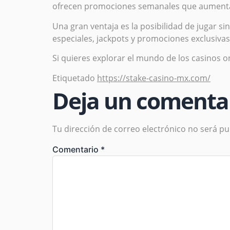
ofrecen promociones semanales que aumentan
Una gran ventaja es la posibilidad de jugar 
especiales, jackpots y promociones exclusivas
Si quieres explorar el mundo de los casinos 
Etiquetado
https://stake-casino-mx.com/
Deja un comenta
Tu dirección de correo electrónico no será pu
Comentario
*