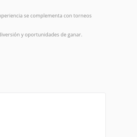
 experiencia se complementa con torneos
diversión y oportunidades de ganar.