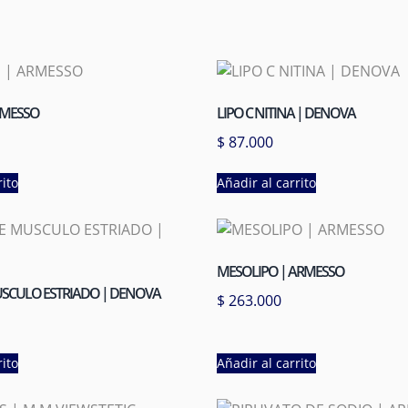
ARMESSO
LIPO C NITINA | DENOVA
$
87.000
rito
Añadir al carrito
MESOLIPO | ARMESSO
USCULO ESTRIADO | DENOVA
$
263.000
rito
Añadir al carrito