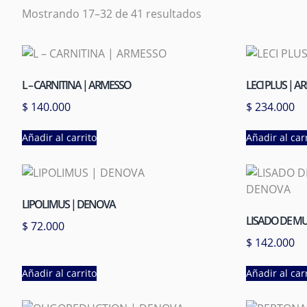
Mostrando 17–32 de 41 resultados
L – CARNITINA | ARMESSO
LECI PLUS | 
$
140.000
$
234.000
Añadir al carrito
Añadir al car
LIPOLIMUS | DENOVA
LISADO DE M
$
72.000
$
142.000
Añadir al carrito
Añadir al car