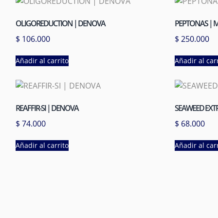
OLIGOREDUCTION | DENOVA
PEPTONAS | M
$
106.000
$
250.000
Añadir al carrito
Añadir al car
REAFFIR-SI | DENOVA
SEAWEED EXTR
$
74.000
$
68.000
Añadir al carrito
Añadir al car