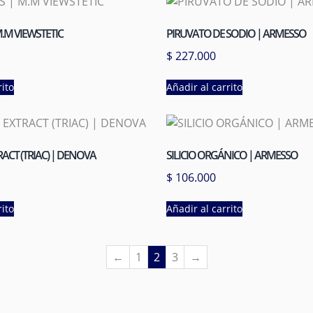
.M VIEWSTETIC
PIRUVATO DE SODIO | ARMESSO
$
227.000
rito
Añadir al carrito
ACT (TRIAC) | DENOVA
SILICIO ORGÁNICO | ARMESSO
$
106.000
rito
Añadir al carrito
←
1
2
3
→