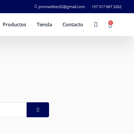
promeditec02@gmail.com
+57 317 667 3262
0
Productos
Tienda
Contacto