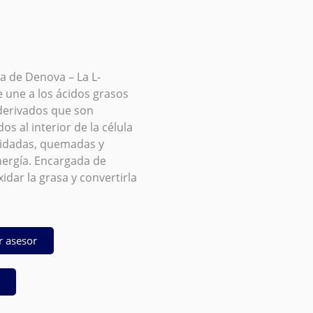
na de Denova – La L-
e une a los ácidos grasos
erivados que son
os al interior de la célula
xidadas, quemadas y
nergía. Encargada de
xidar la grasa y convertirla
r asesor