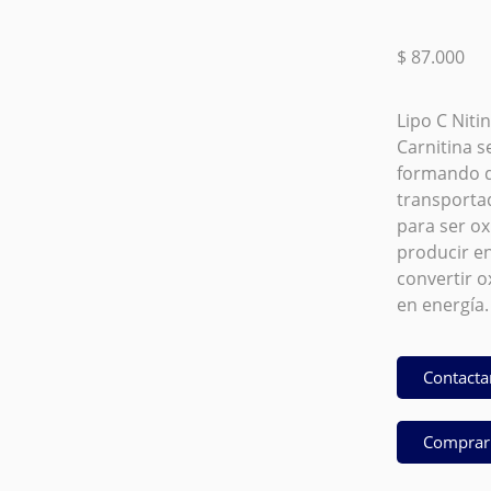
$
87.000
Lipo C Niti
Carnitina s
formando d
transportad
para ser o
producir e
convertir o
en energía.
Contacta
Comprar