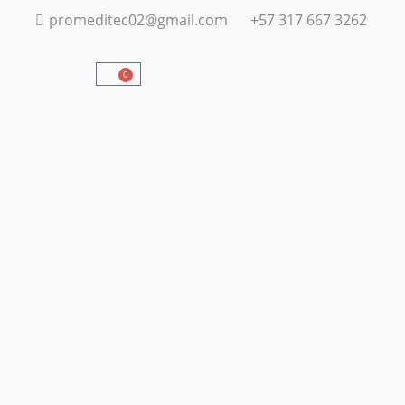
promeditec02@gmail.com
+57 317 667 3262
0