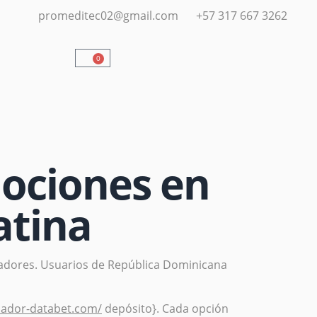
promeditec02@gmail.com
+57 317 667 3262
0
mociones en
atina
ugadores. Usuarios de República Dominicana
ador-databet.com/
depósito}. Cada opción