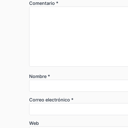
Comentario
*
Nombre
*
Correo electrónico
*
Web