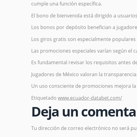
cumple una función específica.
El bono de bienvenida está dirigido a usuarios
Los bonos por depósito benefician a jugadore
Los giros gratis son especialmente populares 
Las promociones especiales varían según el ca
Es fundamental revisar los requisitos antes d
Jugadores de México valoran la transparencia.
Un uso consciente de promociones mejora la ex
Etiquetado
www.ecuador-databet.com/
Deja un comenta
Tu dirección de correo electrónico no será pu