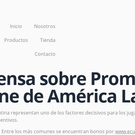
Inicio
Nosotros
Productos
Tienda
Contacto
tensa sobre Pro
ine de América L
atina representan uno de los factores decisivos para los j
entivos.
es. Entre los más comunes se encuentran bonos por
www.ecu