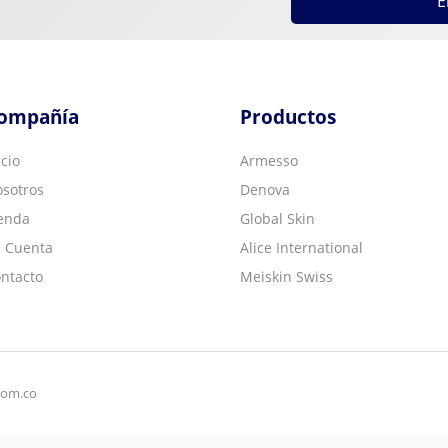
E
ompañía
Productos
icio
Armesso
sotros
Denova
enda
Global Skin
 Cuenta
Alice International
ntacto
Meiskin Swiss
com.co