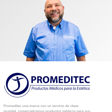
Promeditec una marca con un servicio de clase
mundial, comercializamos productos médicos para sus