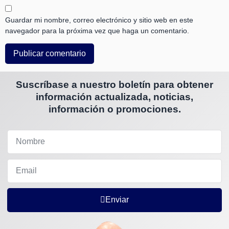
Guardar mi nombre, correo electrónico y sitio web en este
navegador para la próxima vez que haga un comentario.
Suscríbase a nuestro boletín para obtener
información actualizada, noticias,
información o promociones.
Enviar