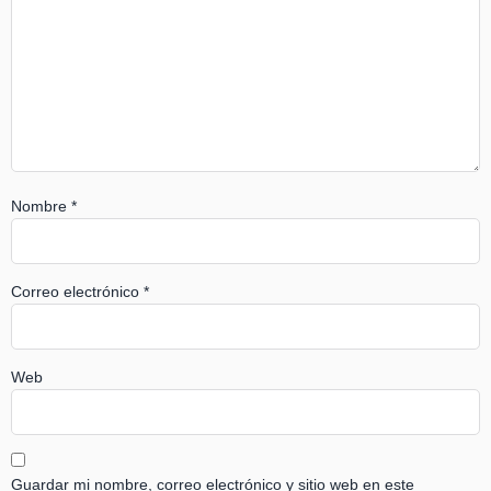
Nombre
*
Correo electrónico
*
Web
Guardar mi nombre, correo electrónico y sitio web en este