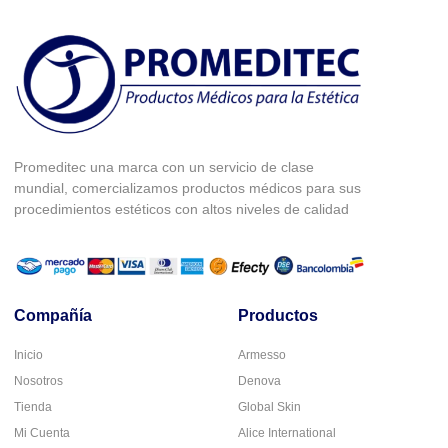
Promeditec una marca con un servicio de clase
mundial, comercializamos productos médicos para sus
procedimientos estéticos con altos niveles de calidad
Compañía
Productos
Inicio
Armesso
Nosotros
Denova
Tienda
Global Skin
Mi Cuenta
Alice International