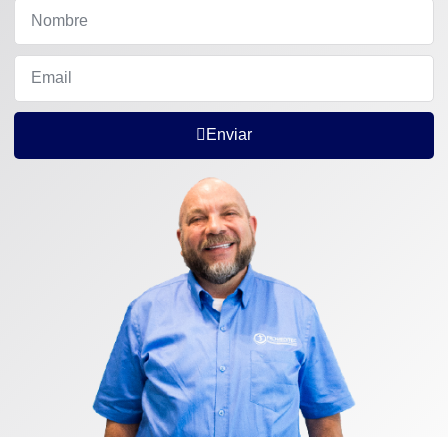
Enviar