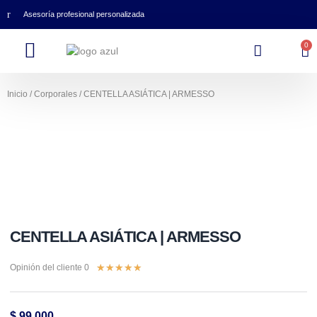
Asesoría profesional personalizada
0
Inicio
/
Corporales
/ CENTELLA ASIÁTICA | ARMESSO
CENTELLA ASIÁTICA | ARMESSO
★
★
★
★
★
Opinión del cliente 0
$
99.000