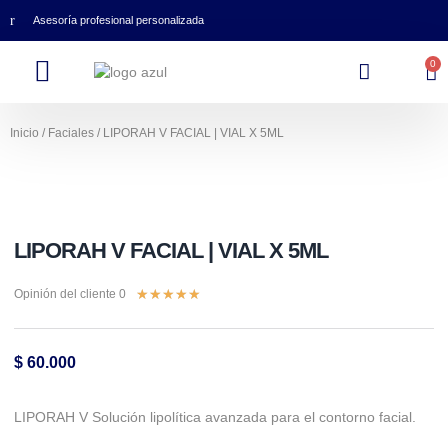
Asesoría profesional personalizada
0
Inicio
/
Faciales
/ LIPORAH V FACIAL | VIAL X 5ML
LIPORAH V FACIAL | VIAL X 5ML
★
★
★
★
★
Opinión del cliente 0
$
60.000
LIPORAH V Solución lipolítica avanzada para el contorno facial. ⁣