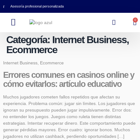
Asesoría profesional personalizada
0
Categoría:
Internet Business,
Ecommerce
Internet Business, Ecommerce
Errores comunes en casinos online y
cómo evitarlos: artículo educativo
Muchos jugadores cometen fallos repetidos que afectan su
experiencia. Problema común: jugar sin límites. Los jugadores que
ignoran su presupuesto pueden jugar impulsivamente. Error dos:
no entender los juegos. Juegos como ruleta tienen distintas
estrategias. Intentar recuperar dinero. Este comportamiento puede
generar pérdidas mayores. Error cuatro: ignorar bonos. Muchos
jugadores no utilizan cashback, perdiendo oportunidades […]