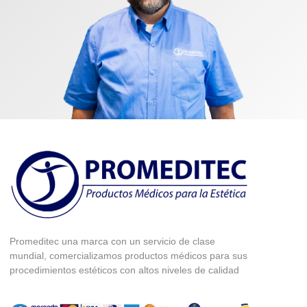
Promeditec una marca con un servicio de clase
mundial, comercializamos productos médicos para sus
procedimientos estéticos con altos niveles de calidad