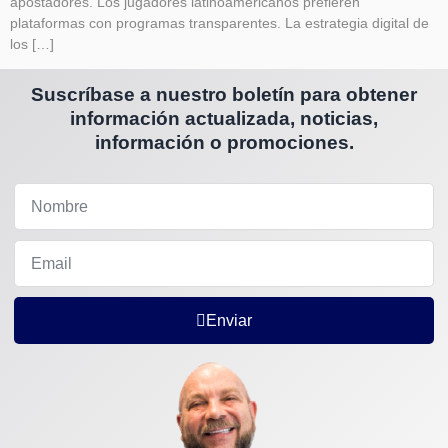
apostadores. Los jugadores latinoamericanos prefieren
plataformas con programas transparentes. La estrategia digital de
los […]
Suscríbase a nuestro boletín para obtener
información actualizada, noticias,
información o promociones.
Enviar